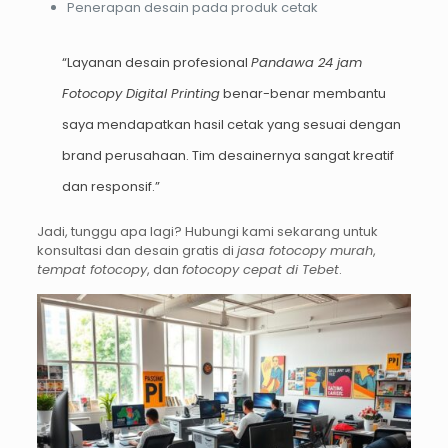
Penerapan desain pada produk cetak
“Layanan desain profesional
Pandawa 24 jam
Fotocopy Digital Printing
benar-benar membantu
saya mendapatkan hasil cetak yang sesuai dengan
brand perusahaan. Tim desainernya sangat kreatif
dan responsif.”
Jadi, tunggu apa lagi? Hubungi kami sekarang untuk
konsultasi dan desain gratis di
jasa fotocopy murah
,
tempat fotocopy
, dan
fotocopy cepat di Tebet
.