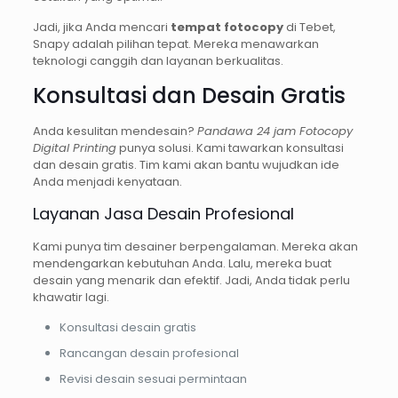
Jadi, jika Anda mencari
tempat fotocopy
di Tebet,
Snapy adalah pilihan tepat. Mereka menawarkan
teknologi canggih dan layanan berkualitas.
Konsultasi dan Desain Gratis
Anda kesulitan mendesain?
Pandawa 24 jam Fotocopy
Digital Printing
punya solusi. Kami tawarkan konsultasi
dan desain gratis. Tim kami akan bantu wujudkan ide
Anda menjadi kenyataan.
Layanan Jasa Desain Profesional
Kami punya tim desainer berpengalaman. Mereka akan
mendengarkan kebutuhan Anda. Lalu, mereka buat
desain yang menarik dan efektif. Jadi, Anda tidak perlu
khawatir lagi.
Konsultasi desain gratis
Rancangan desain profesional
Revisi desain sesuai permintaan