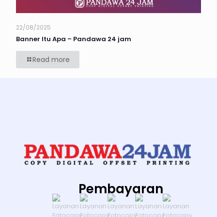
22/08/2025
Banner Itu Apa – Pandawa 24 jam
Read more
Pembayaran