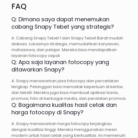
FAQ
Q: Dimana saya dapat menemukan
cabang Snapy Tebet yang strategis?
A: Cabang Snapy Tebet 1 dan Snapy Tebet Barat mudah
diakses. Lokasinya strategis, memudahkan karyawan,
mahasiswa, dan pelajar. Mereka bisa mendapatkan
layanan fotocopy cepat.
Q: Apa saja layanan fotocopy yang
ditawarkan Snapy?
A: Snapy menawarkan jasa fotocopy dan percetakan
lengkap. Pelanggan bisa mencetak keperluan di kertas
dan tekstil. Mereka juga bisa membuat aplikasi bisnis,
promosi, foto di berbagai media, dan peralatan promosi.
Q: Bagaimana kualitas hasil cetak dan
harga fotocopy di Snapy?
A: Snapy menawarkan harga fotocopy terjangkau
dengan kualitas tinggi. Mereka menggunakan mesin
modern untuk hasil cetak yang berkualitas. Ini memenuhi