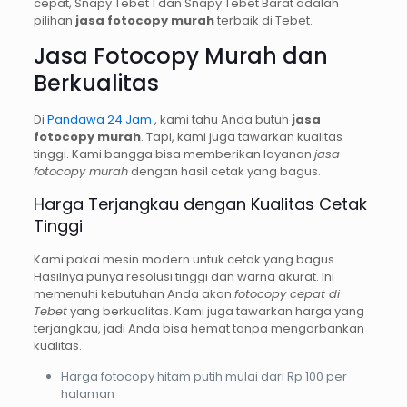
cepat, Snapy Tebet 1 dan Snapy Tebet Barat adalah
pilihan
jasa fotocopy murah
terbaik di Tebet.
Jasa Fotocopy Murah dan
Berkualitas
Di
Pandawa 24 Jam
, kami tahu Anda butuh
jasa
fotocopy murah
. Tapi, kami juga tawarkan kualitas
tinggi. Kami bangga bisa memberikan layanan
jasa
fotocopy murah
dengan hasil cetak yang bagus.
Harga Terjangkau dengan Kualitas Cetak
Tinggi
Kami pakai mesin modern untuk cetak yang bagus.
Hasilnya punya resolusi tinggi dan warna akurat. Ini
memenuhi kebutuhan Anda akan
fotocopy cepat di
Tebet
yang berkualitas. Kami juga tawarkan harga yang
terjangkau, jadi Anda bisa hemat tanpa mengorbankan
kualitas.
Harga fotocopy hitam putih mulai dari Rp 100 per
halaman