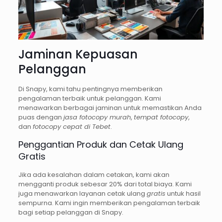
Jaminan Kepuasan
Pelanggan
Di Snapy, kami tahu pentingnya memberikan
pengalaman terbaik untuk pelanggan. Kami
menawarkan berbagai jaminan untuk memastikan Anda
puas dengan
jasa fotocopy murah
,
tempat fotocopy
,
dan
fotocopy cepat di Tebet
.
Penggantian Produk dan Cetak Ulang
Gratis
Jika ada kesalahan dalam cetakan, kami akan
mengganti produk sebesar 20% dari total biaya. Kami
juga menawarkan layanan cetak ulang
gratis
untuk hasil
sempurna. Kami ingin memberikan pengalaman terbaik
bagi setiap pelanggan di Snapy.