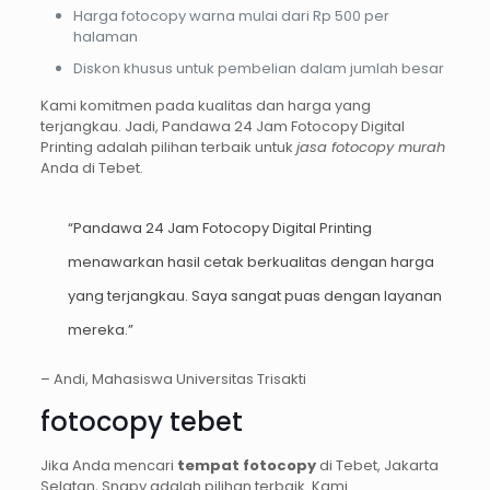
Harga fotocopy warna mulai dari Rp 500 per
halaman
Diskon khusus untuk pembelian dalam jumlah besar
Kami komitmen pada kualitas dan harga yang
terjangkau. Jadi, Pandawa 24 Jam Fotocopy Digital
Printing adalah pilihan terbaik untuk
jasa fotocopy murah
Anda di Tebet.
“Pandawa 24 Jam Fotocopy Digital Printing
menawarkan hasil cetak berkualitas dengan harga
yang terjangkau. Saya sangat puas dengan layanan
mereka.”
– Andi, Mahasiswa Universitas Trisakti
fotocopy tebet
Jika Anda mencari
tempat fotocopy
di Tebet, Jakarta
Selatan, Snapy adalah pilihan terbaik. Kami