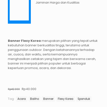
Jaminan Harga dan Kualitas
Banner Flexy Korea
merupakan pilihan yang tepat untuk
kebutuhan banner berkualitas tinggi, terutama untuk
penggunaan outdoor. Dengan ketahanannya terhadap
air, cuaca, dan waktu, serta kemampuannya
menghasilkan cetakan yang tajam dan berwarna cerah,
banner ini menjadi pilihan populer untuk berbagai
keperluan promosi, acara, dan dekorasi.
Harga
Harga
Rp
40.000
Rp
42.000
aslinya
saat
adalah:
ini
Tag:
Acara
Baliho
Banner
Flexy Korea
Spanduk
Rp42.000.
adalah:
Rp40.000.