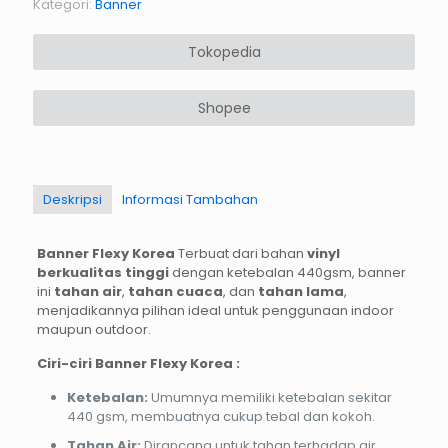
Kategori:
Banner
Tokopedia
Shopee
Deskripsi
Informasi Tambahan
Banner Flexy Korea
Terbuat dari bahan
vinyl
berkualitas tinggi
dengan ketebalan 440gsm, banner
ini
tahan air
,
tahan cuaca
, dan
tahan lama
,
menjadikannya pilihan ideal untuk penggunaan indoor
maupun outdoor.
Ciri-ciri Banner Flexy Korea :
Ketebalan:
Umumnya memiliki ketebalan sekitar
440 gsm, membuatnya cukup tebal dan kokoh.
Tahan Air:
Dirancang untuk tahan terhadap air