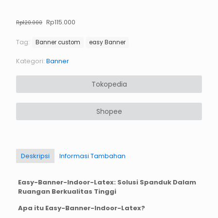
Harga
Rp
115.000
Harga
Rp
120.000
aslinya
saat
adalah:
ini
Tag:
Banner custom
easy Banner
Rp120.000.
adalah:
Rp115.000.
Kategori:
Banner
Tokopedia
Shopee
Deskripsi
Informasi Tambahan
Easy-Banner-Indoor-Latex: Solusi Spanduk Dalam
Ruangan Berkualitas Tinggi
Apa itu Easy-Banner-Indoor-Latex?