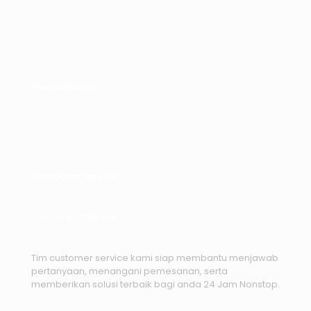
Harga
Rp
220.00
aslinya
Harga
adalah:
saat
Rp280.000.
ini
adalah:
Rp220.000.
Pembayaran
Customer Service
+62 (0) 81 7786 668
Tim customer service kami siap membantu menjawab
pertanyaan, menangani pemesanan, serta
memberikan solusi terbaik bagi anda 24 Jam Nonstop.