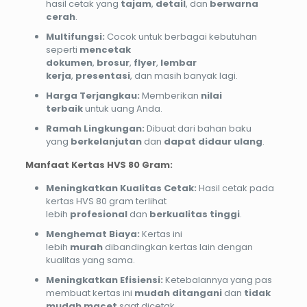
hasil cetak yang
tajam
,
detail
, dan
berwarna
cerah
.
Multifungsi:
Cocok untuk berbagai kebutuhan
seperti
mencetak
dokumen
,
brosur
,
flyer
,
lembar
kerja
,
presentasi
, dan masih banyak lagi.
Harga Terjangkau:
Memberikan
nilai
terbaik
untuk uang Anda.
Ramah Lingkungan:
Dibuat dari bahan baku
yang
berkelanjutan
dan
dapat didaur ulang
.
Manfaat Kertas HVS 80 Gram:
Meningkatkan Kualitas Cetak:
Hasil cetak pada
kertas HVS 80 gram terlihat
lebih
profesional
dan
berkualitas tinggi
.
Menghemat Biaya:
Kertas ini
lebih
murah
dibandingkan kertas lain dengan
kualitas yang sama.
Meningkatkan Efisiensi:
Ketebalannya yang pas
membuat kertas ini
mudah ditangani
dan
tidak
mudah macet
saat dicetak.