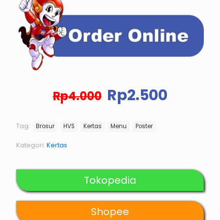
Harga
Harga
Rp
2.500
Rp
4.000
aslinya
saat
adalah:
ini
Rp4.000.
adalah
Tag:
Brosur
HVS
Kertas
Menu
Poster
Rp2.50
Kategori:
Kertas
Tokopedia
Shopee