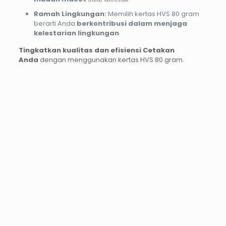
Ramah Lingkungan:
Memilih kertas HVS 80 gram
berarti Anda
berkontribusi dalam menjaga
kelestarian lingkungan
.
Tingkatkan kualitas dan efisiensi Cetakan
Anda
dengan menggunakan kertas HVS 80 gram.
PROMO12%
PROMO37%
PROMO13%
PROMO33%
Cetak
Cetak
Print
Kalende
Blue
Blue
UV
Duduk
Print
Print
Stiker
Meja
A0
A2
Vinyl
Ukuran