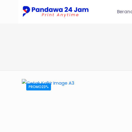
Beran
PROMO23%