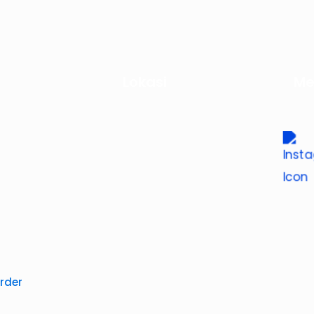
Lokasi
Me
rder