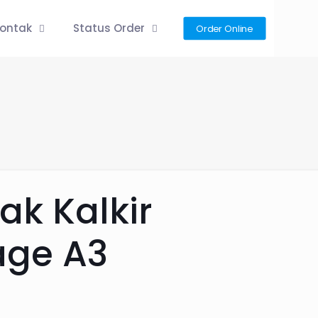
ontak
Status Order
Order Online
ak Kalkir
age A3