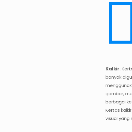
Kalkir:
Kerta
banyak digu
menggunaka
gambar, me
berbagai kep
Kertas kalk
visual yang 