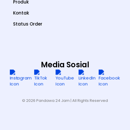
Produk
Kontak
Status Order
Media Sosial
© 2026 Pandawa 24 Jam
| All Rights Reserved