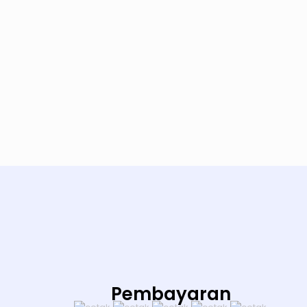
Rp40.000
Stiker
Hologram
Indoor
+White
INK
Rp
280.000
Harga
Rp
220.000
aslinya
Harga
adalah:
saat
Rp280.000.
ini
adalah:
Rp220.000.
Pembayaran