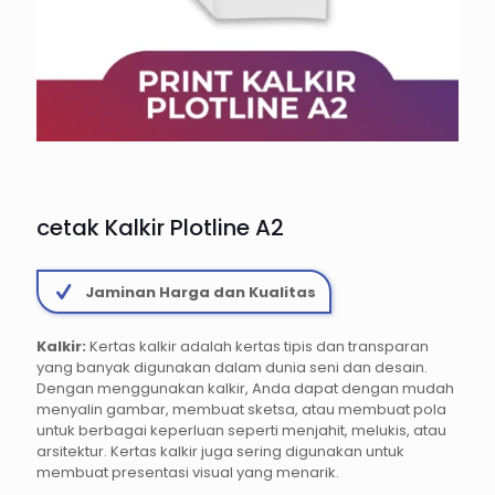
cetak Kalkir Plotline A2
Jaminan Harga dan Kualitas
Kalkir:
Kertas kalkir adalah kertas tipis dan transparan
yang banyak digunakan dalam dunia seni dan desain.
Dengan menggunakan kalkir, Anda dapat dengan mudah
menyalin gambar, membuat sketsa, atau membuat pola
untuk berbagai keperluan seperti menjahit, melukis, atau
arsitektur. Kertas kalkir juga sering digunakan untuk
membuat presentasi visual yang menarik.