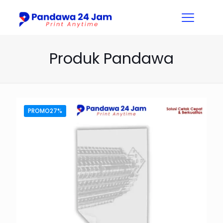
Produk Pandawa
PROMO27%