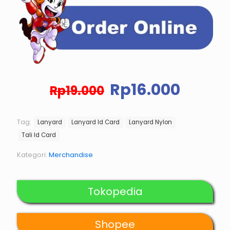
Harga
Harga
Rp
16.000
Rp
19.000
aslinya
saat
adalah:
ini
Rp19.000.
adala
Tag:
Lanyard
Lanyard Id Card
Lanyard Nylon
Rp16.0
Tali Id Card
Kategori:
Merchandise
Tokopedia
Shopee