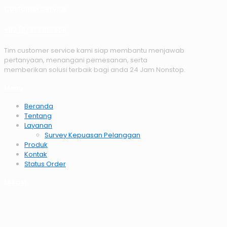
Customer Service
+62 (0) 81 7786 668
Tim customer service kami siap membantu menjawab
pertanyaan, menangani pemesanan, serta
memberikan solusi terbaik bagi anda 24 Jam Nonstop.
Menu
Beranda
Tentang
Layanan
Survey Kepuasan Pelanggan
Produk
Kontak
Status Order
Lokasi