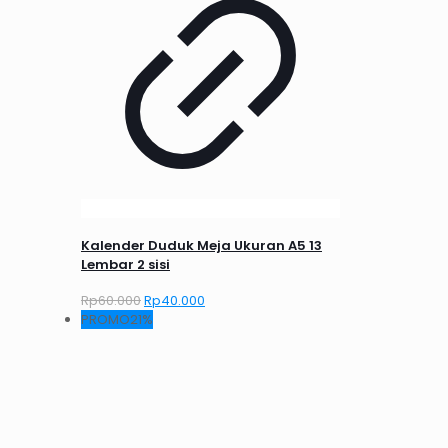
Kalender Duduk Meja Ukuran A5 13
Lembar 2 sisi
Harga
Harga
Rp
60.000
Rp
40.000
aslinya
saat
PROMO21%
adalah:
ini
Rp60.000.
adalah:
Rp40.000.