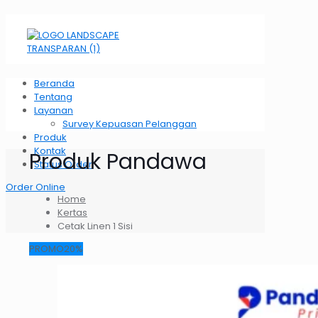
Beranda
Tentang
Layanan
Survey Kepuasan Pelanggan
Produk
Kontak
Produk Pandawa
Status Order
Order Online
Home
Kertas
Cetak Linen 1 Sisi
PROMO20%