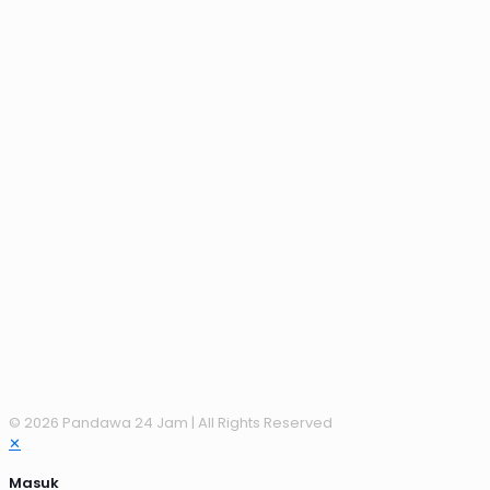
© 2026 Pandawa 24 Jam
| All Rights Reserved
✕
Masuk