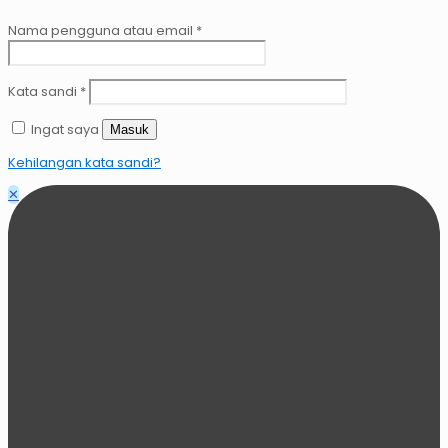
Nama pengguna atau email
*
Kata sandi
*
Ingat saya
Masuk
Kehilangan kata sandi?
✕