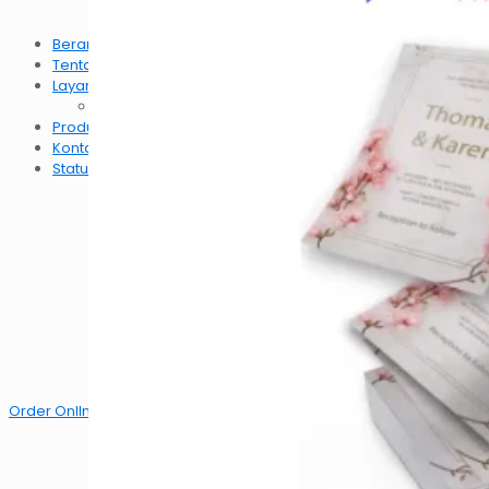
Beranda
Tentang
Layanan
Survey Kepuasan Pelanggan
Produk
Kontak
Status Order
✕
Beranda
Tentang
Layanan
Survey Kepuasan Pelanggan
Produk
Kontak
Status Order
Order OnlIne