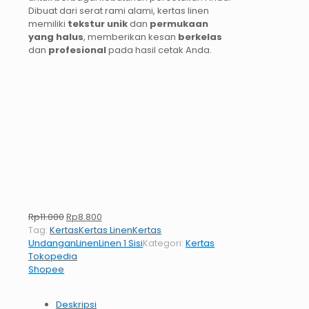
Dibuat dari serat rami alami, kertas linen
memiliki
tekstur unik
dan
permukaan
yang halus
, memberikan kesan
berkelas
dan
profesional
pada hasil cetak Anda.
Harga
Harga
Rp
11.000
Rp
8.800
aslinya
saat
Tag:
Kertas
Kertas Linen
Kertas
adalah:
ini
Undangan
Linen
Linen 1 Sisi
Kategori:
Kertas
Rp11.000.
adalah:
Tokopedia
Rp8.800.
Shopee
Deskripsi