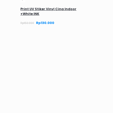
Print UV Stiker Vinyl Cina Indoor
+White INK
Harga
Rp
130.000
Harga
Rp
150.000
aslinya
saat
adalah:
ini
Rp150.000.
adalah:
Rp130.000.