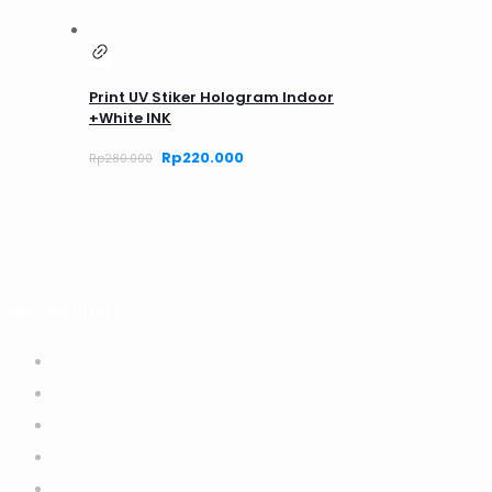
Print UV Stiker Hologram Indoor
+White INK
Harga
Rp
220.000
Harga
Rp
280.000
aslinya
saat
adalah:
ini
Rp280.000.
adalah:
Rp220.000.
Pembayaran