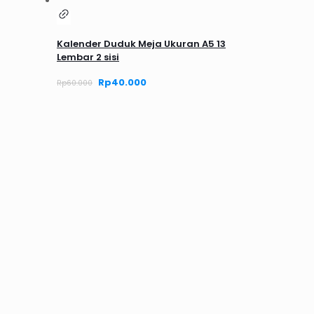
Kalender Duduk Meja Ukuran A5 13
Lembar 2 sisi
Harga
Rp
40.000
Harga
Rp
60.000
aslinya
saat
adalah:
ini
Rp60.000.
adalah:
Rp40.000.