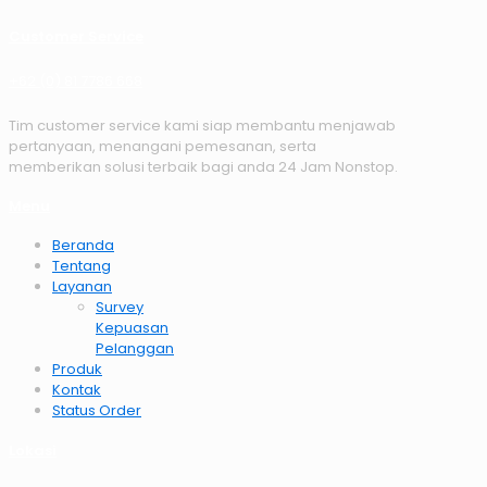
Customer Service
+62 (0) 81 7786 668
Tim customer service kami siap membantu menjawab
pertanyaan, menangani pemesanan, serta
memberikan solusi terbaik bagi anda 24 Jam Nonstop.
Menu
Beranda
Tentang
Layanan
Survey
Kepuasan
Pelanggan
Produk
Kontak
Status Order
Lokasi