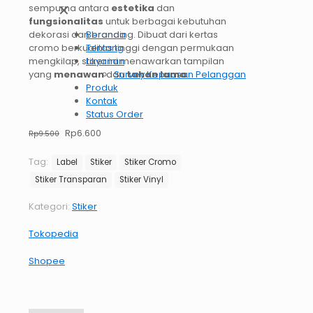
✕
sempurna antara
estetika
dan
fungsionalitas
untuk berbagai kebutuhan
dekorasi dan branding. Dibuat dari kertas
Beranda
cromo berkualitas tinggi dengan permukaan
Tentang
mengkilap, stiker ini menawarkan tampilan
Layanan
yang
menawan
dan
tahan lama
.
Survey Kepuasan Pelanggan
Produk
Kontak
Status Order
Harga
Rp
6.600
Harga
Rp
9.500
aslinya
saat
adalah:
ini
Tag:
Label
Stiker
Stiker Cromo
Rp9.500.
adalah:
Stiker Transparan
Stiker Vinyl
Rp6.600.
Kategori:
Stiker
Tokopedia
Shopee