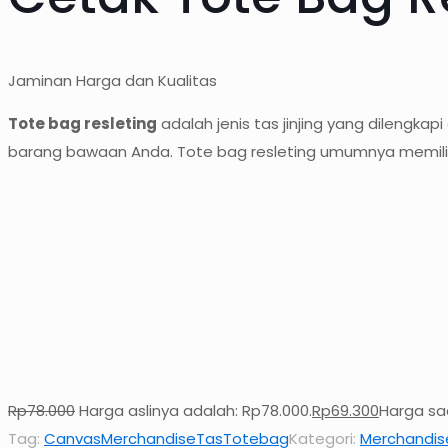
Jaminan Harga dan Kualitas
Tote bag resleting
adalah jenis tas jinjing yang dilengk
barang bawaan Anda. Tote bag resleting umumnya memiliki
Rp
78.000
Harga aslinya adalah: Rp78.000.
Rp
69.300
Harga saa
Tag:
Canvas
Merchandise
Tas
Totebag
Kategori:
Merchandis