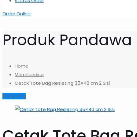
Status Order
Order OnlIne
Produk Pandawa
Home
Merchandise
Cetak Tote Bag Resleting 35×40 cm 2 Sisi
PROMO11%
Cetak Tote Bag R