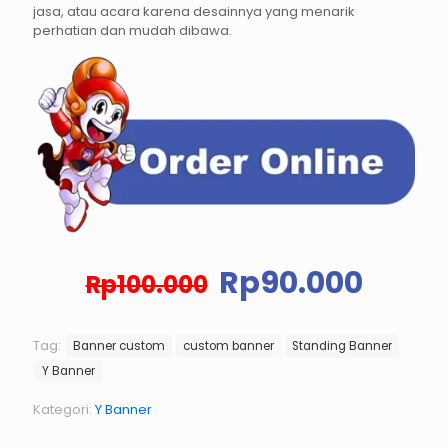
jasa, atau acara karena desainnya yang menarik
perhatian dan mudah dibawa.
Harga
Harg
Rp
90.000
Rp
100.000
aslinya
saat
adalah:
ini
Rp100.000.
adal
Tag:
Banner custom
custom banner
Standing Banner
Rp90.
Y Banner
Kategori:
Y Banner