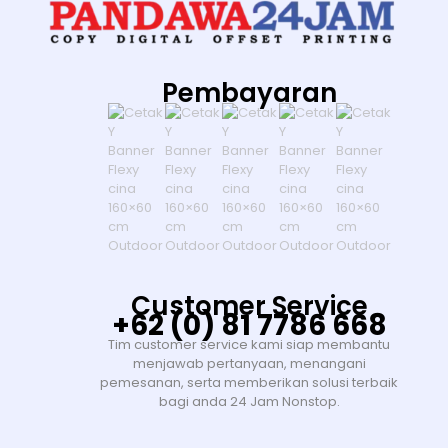
Pembayaran
Customer Service
+62 (0) 81 7786 668
Tim customer service kami siap membantu
menjawab pertanyaan, menangani
pemesanan, serta memberikan solusi terbaik
bagi anda 24 Jam Nonstop.