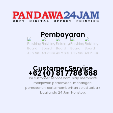
Pembayaran
Customer Service
+62 (0) 81 7786 668
Tim customer service kami siap membantu
menjawab pertanyaan, menangani
pemesanan, serta memberikan solusi terbaik
bagi anda 24 Jam Nonstop.