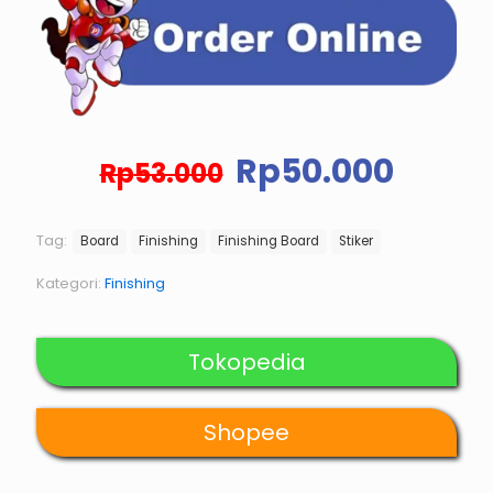
Harga
Harg
Rp
50.000
Rp
53.000
aslinya
saat
adalah:
ini
Rp53.000.
adala
Tag:
Board
Finishing
Finishing Board
Stiker
Rp50.
Kategori:
Finishing
Tokopedia
Shopee