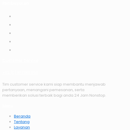
Pembayaran
Customer Service
+62 (0) 81 7786 668
Tim customer service kami siap membantu menjawab
pertanyaan, menangani pemesanan, serta
memberikan solusi terbaik bagi anda 24 Jam Nonstop.
Menu
Beranda
Tentang
Layanan