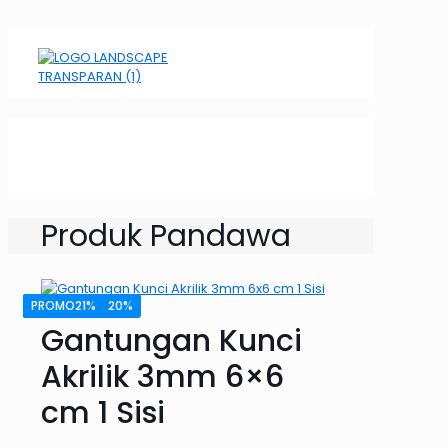
Produk Pandawa
PROMO12%
PROMO37%
PROMO13%
PROMO33%
PROMO21%
PROMO20%
Gantungan Kunci
Akrilik 3mm 6×6
cm 1 Sisi