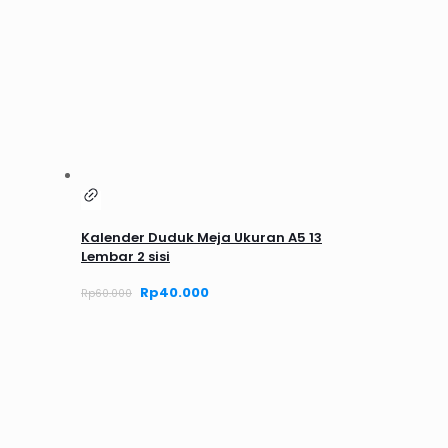
Kalender Duduk Meja Ukuran A5 13
Lembar 2 sisi
Harga
Rp
40.000
Harga
Rp
60.000
aslinya
saat
adalah:
ini
Rp60.000.
adalah:
Rp40.000.