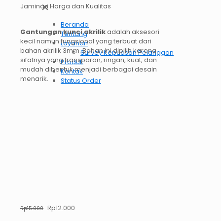
✕
Jaminan Harga dan Kualitas
Beranda
Gantungan kunci akrilik
adalah aksesori
Tentang
kecil namun fungsional yang terbuat dari
Layanan
bahan akrilik 3mm. Bahan ini dipilih karena
Survey Kepuasan Pelanggan
sifatnya yang transparan, ringan, kuat, dan
Produk
mudah dibentuk menjadi berbagai desain
Kontak
menarik.
Status Order
Harga
Rp
12.000
Harga
Rp
15.000
aslinya
saat