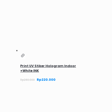
Print UV Stiker Hologram Indoor
+White INK
Harga
Rp
220.000
Harga
Rp
280.000
aslinya
saat
adalah:
ini
Rp280.000.
adalah:
Rp220.000.