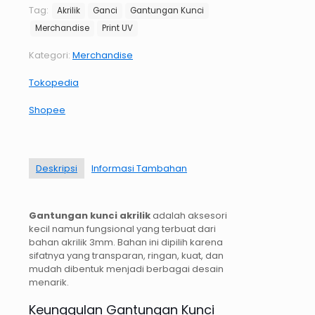
adalah:
ini
Tag:
Akrilik
Ganci
Gantungan Kunci
Rp15.000.
adalah:
Merchandise
Print UV
Rp12.000.
Kategori:
Merchandise
Tokopedia
Shopee
Deskripsi
Informasi Tambahan
Gantungan kunci akrilik
adalah aksesori
kecil namun fungsional yang terbuat dari
bahan akrilik 3mm. Bahan ini dipilih karena
sifatnya yang transparan, ringan, kuat, dan
mudah dibentuk menjadi berbagai desain
menarik.
Keunggulan Gantungan Kunci