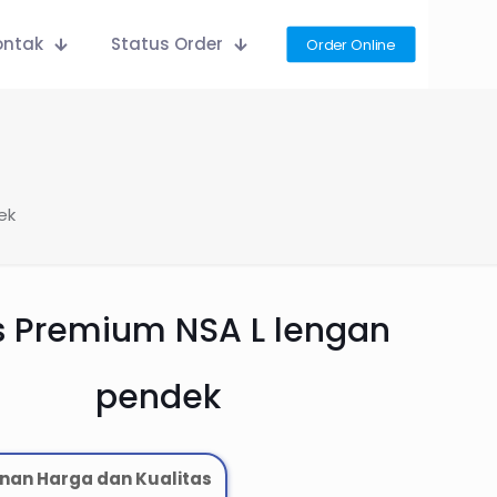
ontak
Status Order
Order Online
ek
 Premium NSA L lengan
pendek
nan Harga dan Kualitas