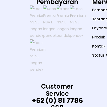
Pembayaran
Men
Berand
Tentan
Layana
Produk
Kontak
Status 
Customer
Service
+62 (0) 81 7786