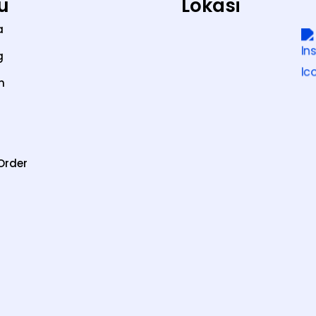
u
Lokasi
a
g
n
Order