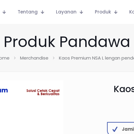
Tentang
Layanan
Produk
K
Produk Pandawa
ome
Merchandise
Kaos Premium NSA L lengan pend
Kaos
Jami