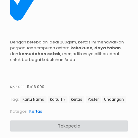
Dengan ketebalan ideal 200gsm, kertas ini menawarkan
perpaduan sempurna antara
kekakuan
,
daya tahan
,
dan
kemudahan cetak
, menjadikannya pilihan ideal
untuk berbagai kebutuhan Anda.
Harga
Harga
Rp
16.000
Rp
18.000
aslinya
saat
adalah:
ini
Tag:
Kartu Nama
Kartu Tik
Kertas
Poster
Undangan
Rp18.000.
adalah:
Rp16.000.
Kategori:
Kertas
Tokopedia