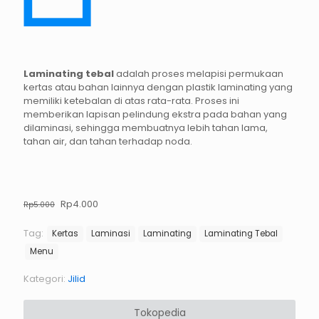
Laminating tebal
adalah proses melapisi permukaan
kertas atau bahan lainnya dengan plastik laminating yang
memiliki ketebalan di atas rata-rata. Proses ini
memberikan lapisan pelindung ekstra pada bahan yang
dilaminasi, sehingga membuatnya lebih tahan lama,
tahan air, dan tahan terhadap noda.
Harga
Harga
Rp
4.000
Rp
5.000
aslinya
saat
adalah:
ini
Tag:
Kertas
Laminasi
Laminating
Laminating Tebal
Rp5.000.
adalah:
Menu
Rp4.000.
Kategori:
Jilid
Tokopedia