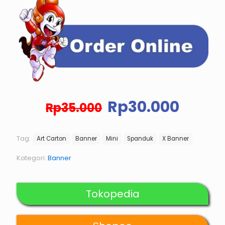
Harga
Harg
Rp
30.000
Rp
35.000
aslinya
saat
adalah:
ini
Rp35.000.
adala
Tag:
Art Carton
Banner
Mini
Spanduk
X Banner
Rp30.
Kategori:
Banner
Tokopedia