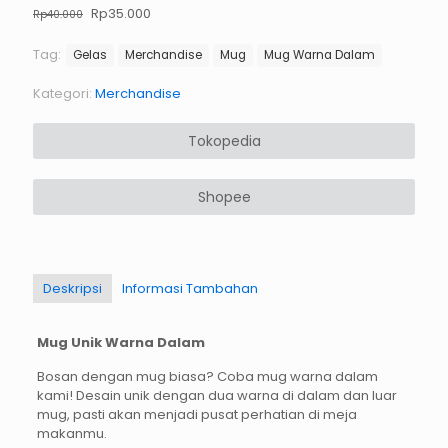
Harga
Harga
Rp
35.000
Rp
40.000
aslinya
saat
adalah:
ini
Tag:
Gelas
Merchandise
Mug
Mug Warna Dalam
Rp40.000.
adalah:
Rp35.000.
Kategori:
Merchandise
Tokopedia
Shopee
Deskripsi
Informasi Tambahan
Mug Unik Warna Dalam
Bosan dengan mug biasa? Coba mug warna dalam
kami! Desain unik dengan dua warna di dalam dan luar
mug, pasti akan menjadi pusat perhatian di meja
makanmu.