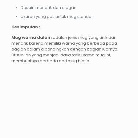
Desain menarik dan elegan
Ukuran yang pas untuk mug standar
Kesimpulan :
Mug warna dalam
adalah jenis mug yang unik dan
menarik karena memiliki warna yang berbeda pada
bagian dalam dibandingkan dengan bagian luarnya.
Fitur inilah yang menjadi daya tarik utama mug ini,
membuatnya berbeda dari mug biasa.
PROMO12%
PROMO37%
PROMO13%
PROMO33%
Cetak
Cetak
Print
Kalender
Blue
Blue
UV
Duduk