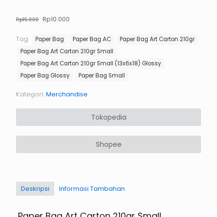
Harga
Harga
Rp
10.000
Rp
15.000
aslinya
saat
adalah:
ini
Tag:
Paper Bag
Paper Bag AC
Paper Bag Art Carton 210gr
Rp15.000.
adalah:
Paper Bag Art Carton 210gr Small
Rp10.000.
Paper Bag Art Carton 210gr Small (13x6x18) Glossy
Paper Bag Glossy
Paper Bag Small
Kategori:
Merchandise
Tokopedia
Shopee
Deskripsi
Informasi Tambahan
Paper Bag Art Carton 210gr Small