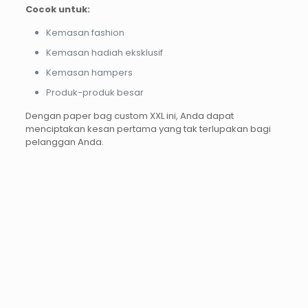
Cocok untuk:
Kemasan fashion
Kemasan hadiah eksklusif
Kemasan hampers
Produk-produk besar
Dengan paper bag custom XXL ini, Anda dapat
menciptakan kesan pertama yang tak terlupakan bagi
pelanggan Anda.
PROMO12%
PROMO37%
PROMO13%
PROMO33%
Cetak
Cetak
Print
Kalende