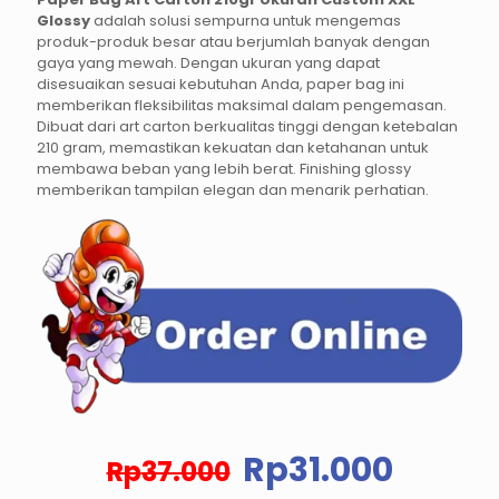
Glossy
adalah solusi sempurna untuk mengemas
produk-produk besar atau berjumlah banyak dengan
gaya yang mewah. Dengan ukuran yang dapat
disesuaikan sesuai kebutuhan Anda, paper bag ini
memberikan fleksibilitas maksimal dalam pengemasan.
Dibuat dari art carton berkualitas tinggi dengan ketebalan
210 gram, memastikan kekuatan dan ketahanan untuk
membawa beban yang lebih berat. Finishing glossy
memberikan tampilan elegan dan menarik perhatian.
Harga
Harg
Rp
31.000
Rp
37.000
aslinya
saat