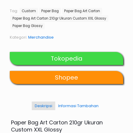
adalah:
ini
Rp37.000.
adala
Tag:
Custom
Paper Bag
Paper Bag Art Carton
Rp31.0
Paper Bag Art Carton 210gr Ukuran Custom XXL Glossy
Paper Bag Glossy
Kategori:
Merchandise
Tokopedia
Shopee
Deskripsi
Informasi Tambahan
Paper Bag Art Carton 210gr Ukuran
Custom XXL Glossy