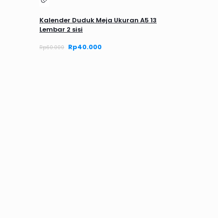
Kalender Duduk Meja Ukuran A5 13
Lembar 2 sisi
Harga
Rp
40.000
Harga
Rp
60.000
aslinya
saat
adalah:
ini
Rp60.000.
adalah:
Rp40.000.