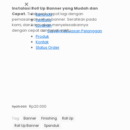
✕
Instalasi Roll Up Banner yang Mudah dan
Cepat.
Tidak perlu repot lagi dengan
Beranda
pemasangan roll up banner. Serahkan pada
Tentang
kami, dan kami akan menyelesaikannya
Layanan
dengan cepat dan tepat waktu.
Survey Kepuasan Pelanggan
Produk
Kontak
Status Order
Harga
Rp
20.000
Harga
Rp
25.000
aslinya
saat
adalah:
ini
Tag:
Banner
Finishing
Roll Up
Rp25.000.
adalah:
Roll Up Banner
Spanduk
Rp20.000.