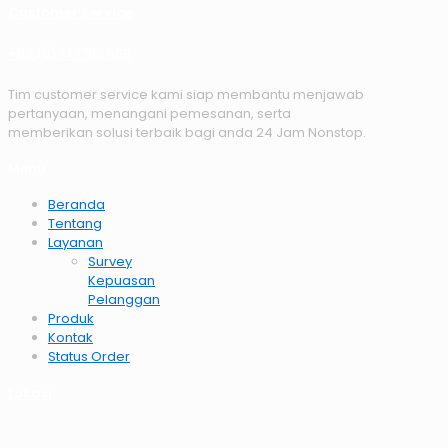
Customer Service
+62 (0) 81 7786 668
Tim customer service kami siap membantu menjawab
pertanyaan, menangani pemesanan, serta
memberikan solusi terbaik bagi anda 24 Jam Nonstop.
Menu
Beranda
Tentang
Layanan
Survey
Kepuasan
Pelanggan
Produk
Kontak
Status Order
Lokasi