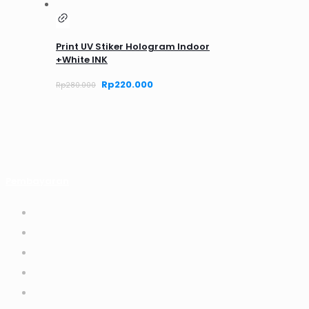
Print UV Stiker Hologram Indoor
+White INK
Harga
Rp
220.000
Harga
Rp
280.000
aslinya
saat
adalah:
ini
Rp280.000.
adalah:
Rp220.000.
Pembayaran