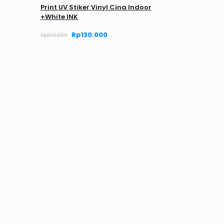
Print UV Stiker Vinyl Cina Indoor
+White INK
Harga
Rp
130.000
Harga
Rp
150.000
aslinya
saat
adalah:
ini
Rp150.000.
adalah:
Rp130.000.