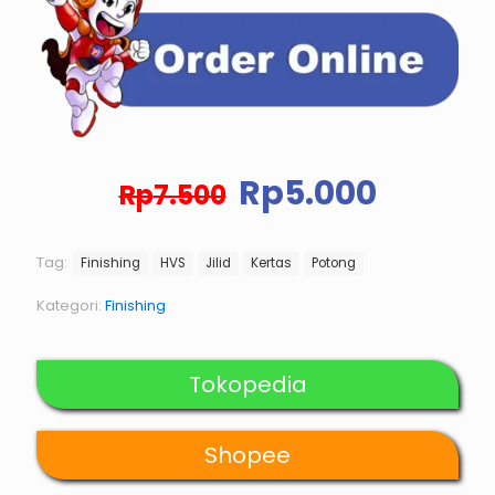
Harga
Harga
Rp
5.000
Rp
7.500
aslinya
saat
adalah:
ini
Rp7.500.
adalah
Tag:
Finishing
HVS
Jilid
Kertas
Potong
Rp5.00
Kategori:
Finishing
Tokopedia
Shopee