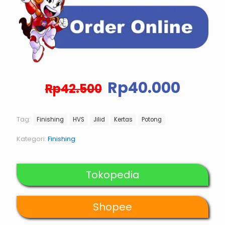
Harga
Harg
Rp
40.000
Rp
42.500
aslinya
saat
adalah:
ini
Rp42.500.
adala
Tag:
Finishing
HVS
Jilid
Kertas
Potong
Rp40.
Kategori:
Finishing
Tokopedia
Shopee