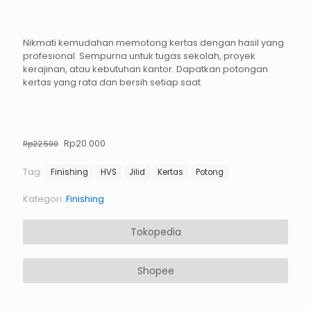
Nikmati kemudahan memotong kertas dengan hasil yang
profesional. Sempurna untuk tugas sekolah, proyek
kerajinan, atau kebutuhan kantor. Dapatkan potongan
kertas yang rata dan bersih setiap saat.
Harga
Harga
Rp
20.000
Rp
22.500
aslinya
saat
adalah:
ini
Tag:
Finishing
HVS
Jilid
Kertas
Potong
Rp22.500.
adalah:
Rp20.000.
Kategori:
Finishing
Tokopedia
Shopee