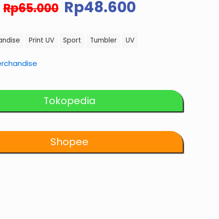
Harga
Harga
Rp
48.600
Rp
65.000
aslinya
saat
adalah:
ini
Rp65.000.
adalah:
andise
Print UV
Sport
Tumbler
UV
Rp48.600.
rchandise
Tokopedia
Shopee