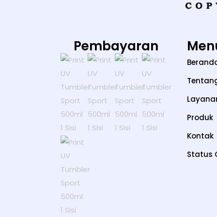
Pembayaran
Men
Berand
Tentan
Layana
Produk
Kontak
Status 