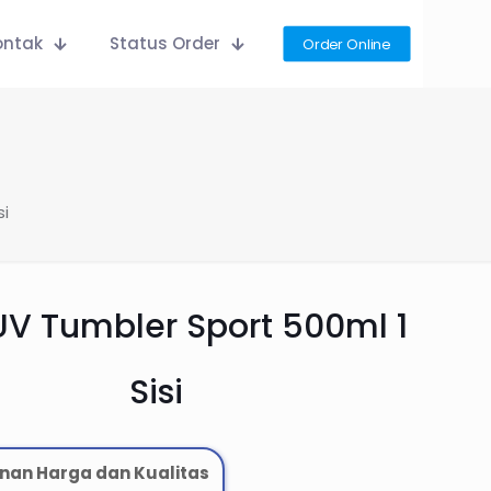
ontak
Status Order
Order Online
si
 UV Tumbler Sport 500ml 1
Sisi
nan Harga dan Kualitas