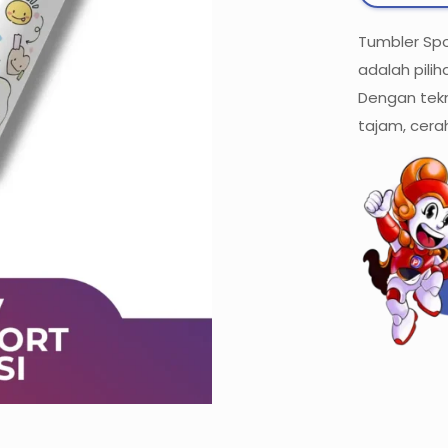
Tumbler Spo
adalah pili
Dengan tekni
tajam, cera