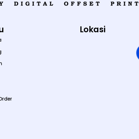
u
Lokasi
a
g
n
Order