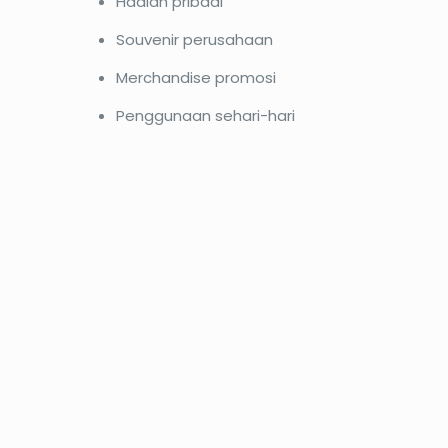
Hadiah pribadi
Souvenir perusahaan
Merchandise promosi
Penggunaan sehari-hari
PROMO12%
PROM