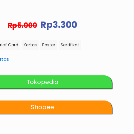
Harga
Harga
Rp
3.300
Rp
5.000
aslinya
saat
adalah:
ini
Rp5.000.
adalah:
rief Card
Kertas
Poster
Sertifikat
Rp3.300.
rtas
Tokopedia
Shopee