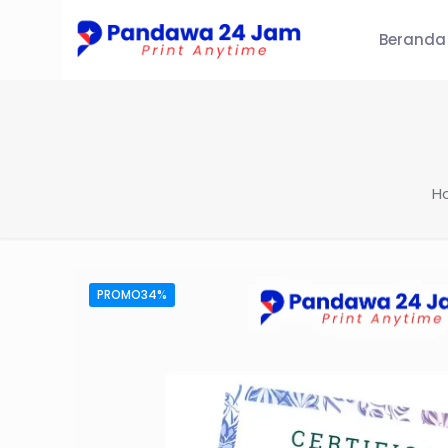
Beranda
H
PROMO34%