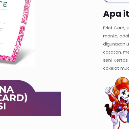
Apa i
Brief Card, 
manila, ada
digunakan u
catatan, m
seni. Kertas
cokelat mud