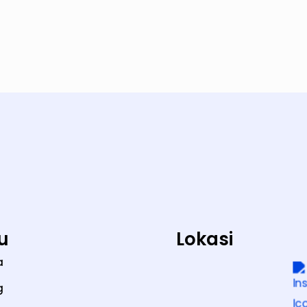
.
u
Lokasi
a
g