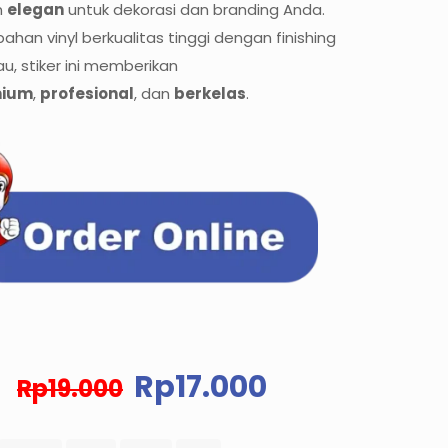
n
elegan
untuk dekorasi dan branding Anda.
bahan vinyl berkualitas tinggi dengan finishing
u, stiker ini memberikan
mium
,
profesional
, dan
berkelas
.
Harga
Harga
Rp
17.000
Rp
19.000
aslinya
saat
adalah:
ini
Rp19.000.
adalah: