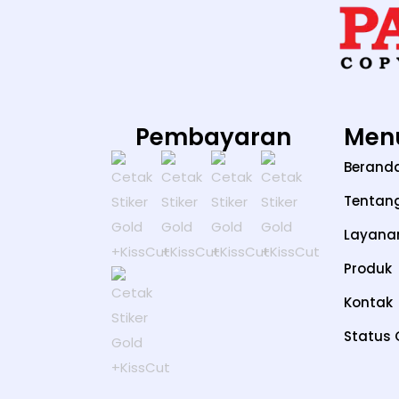
Pembayaran
Men
Berand
Tentan
Layana
Produk
Kontak
Status 