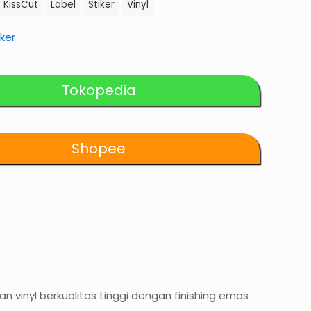
KissCut
Label
Stiker
Vinyl
Rp17.000.
iker
Tokopedia
Shopee
n vinyl berkualitas tinggi dengan finishing emas