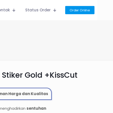
ontak
Status Order
Order Online
 Stiker Gold +KissCut
nan Harga dan Kualitas
 menghadirkan
sentuhan