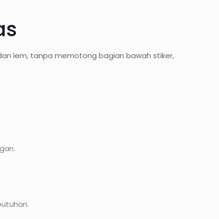
as
 dan lem, tanpa memotong bagian bawah stiker,
gan.
butuhan.