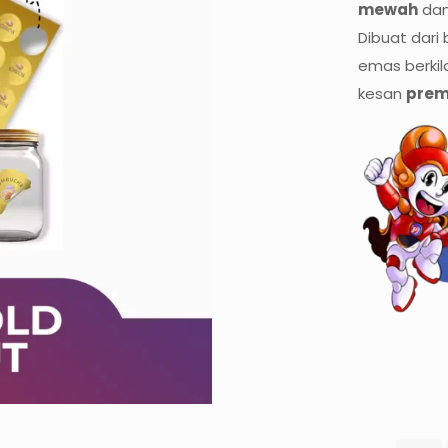
mewah
da
Dibuat dari 
emas berkila
kesan
pre