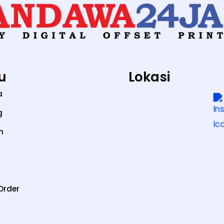
u
Lokasi
a
g
n
Order