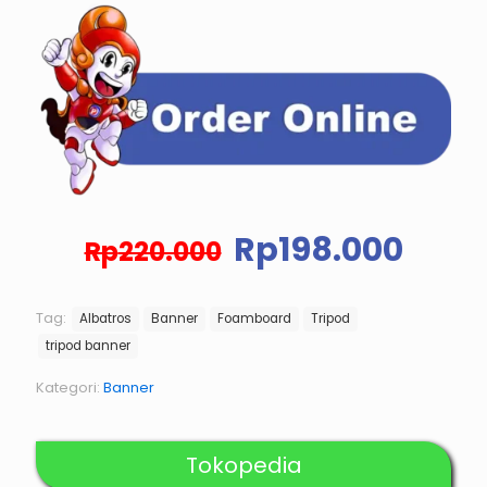
Harga
Harg
Rp
198.000
Rp
220.000
aslinya
saat
adalah:
ini
Rp220.000.
adal
Tag:
Albatros
Banner
Foamboard
Tripod
Rp19
tripod banner
Kategori:
Banner
Tokopedia