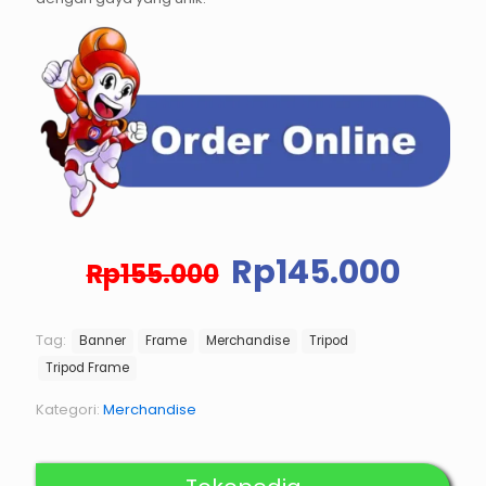
Harga
Harg
Rp
145.000
Rp
155.000
aslinya
saat
adalah:
ini
Rp155.000.
adal
Tag:
Banner
Frame
Merchandise
Tripod
Rp14
Tripod Frame
Kategori:
Merchandise