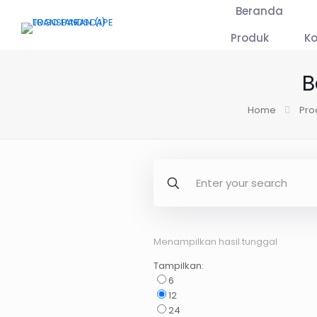
Beranda
Produk
K
B
Home
Pro
Menampilkan hasil tunggal
Tampilkan:
6
12
24