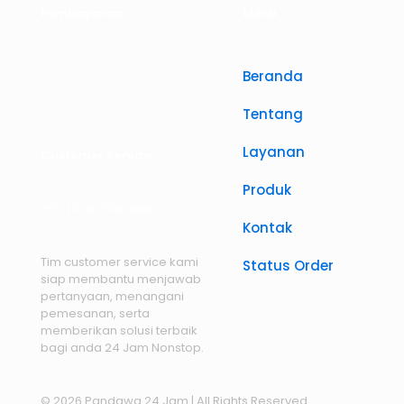
Pembayaran
Menu
Beranda
Tentang
Layanan
Customer Service
Produk
+62 (0) 81 7786 668
Kontak
Tim customer service kami
Status Order
siap membantu menjawab
pertanyaan, menangani
pemesanan, serta
memberikan solusi terbaik
bagi anda 24 Jam Nonstop.
© 2026 Pandawa 24 Jam
| All Rights Reserved