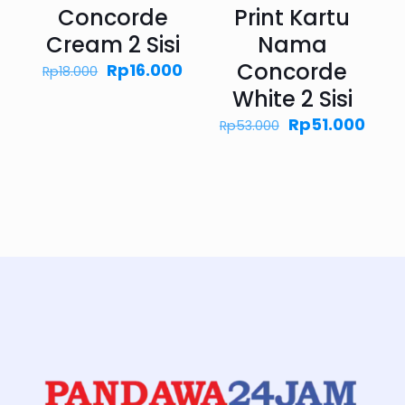
Concorde
Print Kartu
Cream 2 Sisi
Nama
Concorde
Harga
Harga
Rp
16.000
Rp
18.000
aslinya
saat
White 2 Sisi
adalah:
ini
Rp18.000.
adalah:
Harga
Harg
Rp
51.000
Rp
53.000
Rp16.000.
aslinya
saat
adalah:
ini
Rp53.000.
adal
Rp51.