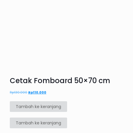
Cetak Fomboard 50×70 cm
Rp
130.000
Harga
Rp
110.000
Harga
aslinya
saat
adalah:
ini
Tambah ke keranjang
Rp130.000.
adalah:
Rp110.000.
Tambah ke keranjang