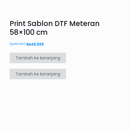
Print Sablon DTF Meteran
58×100 cm
Rp
45.000
Harga
Rp
40.000
Harga
aslinya
saat
adalah:
ini
Tambah ke keranjang
Rp45.000.
adalah:
Rp40.000.
Tambah ke keranjang