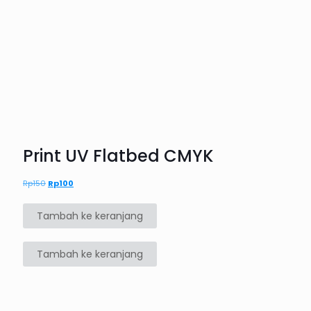
Print UV Flatbed CMYK
Rp
150
Harga
Rp
100
Harga
aslinya
saat
adalah:
ini
Tambah ke keranjang
Rp150.
adalah:
Rp100.
Tambah ke keranjang