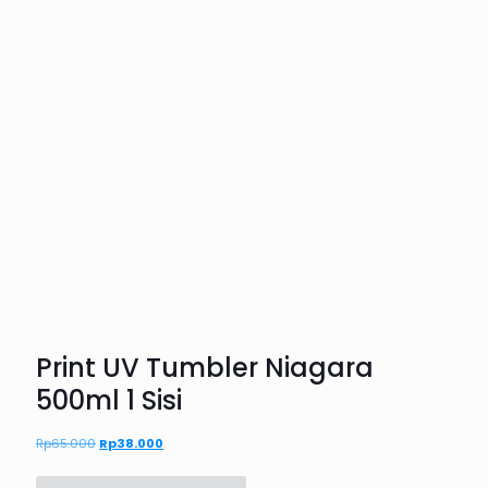
Print UV Tumbler Niagara
500ml 1 Sisi
Rp
65.000
Harga
Rp
38.000
Harga
aslinya
saat
adalah:
ini