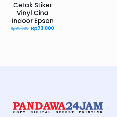
Cetak Stiker
Vinyl Cina
Indoor Epson
Harga
Harga
Rp
73.000
Rp
85.000
aslinya
saat
adalah:
ini
Rp85.000.
adalah:
Rp73.000.