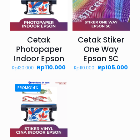
Cetak
Cetak Stiker
Photopaper
One Way
Indoor Epson
Epson SC
Harga
Harga
Harga
Har
Rp
110.000
Rp
105.000
Rp
130.000
Rp
110.000
aslinya
saat
aslinya
saa
adalah:
ini
adalah:
ini
Rp130.000.
adalah:
Rp110.000.
adal
PROMO14%
Rp110.000.
Rp10