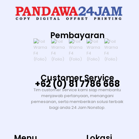
Pembayaran
Customer Service
+62 (0) 81 7786 668
Tim customer service kami siap membantu
menjawab pertanyaan, menangani
pemesanan, serta memberikan solusi terbaik
bagi anda 24 Jam Nonstop.
Menu
Lokasi