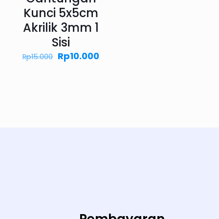
Kunci 5x5cm
Akrilik 3mm 1
Sisi
Harga
Harga
Rp
10.000
Rp
15.000
aslinya
saat
adalah:
ini
Rp15.000.
adalah:
Rp10.000.