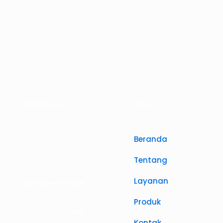
Pembayaran
Menu
Beranda
Tentang
Layanan
Customer Service
Produk
+62 (0) 81 7786 668
Kontak