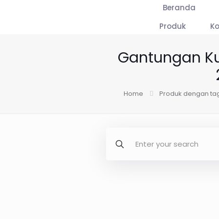
Beranda
Produk
K
Gantungan Ku
Home
Produk dengan tag