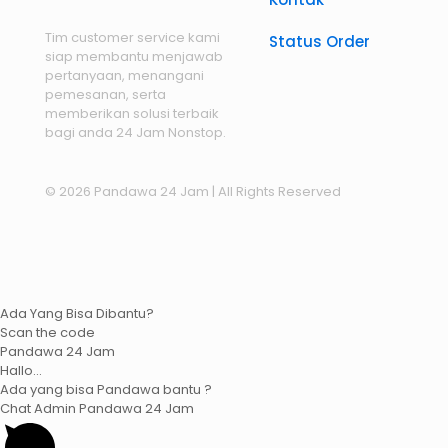
Tim customer service kami
Status Order
siap membantu menjawab
pertanyaan, menangani
pemesanan, serta
memberikan solusi terbaik
bagi anda 24 Jam Nonstop.
© 2026 Pandawa 24 Jam
| All Rights Reserved
Ada Yang Bisa Dibantu?
Scan the code
Pandawa 24 Jam
Hallo...
Ada yang bisa Pandawa bantu ?
Chat Admin Pandawa 24 Jam