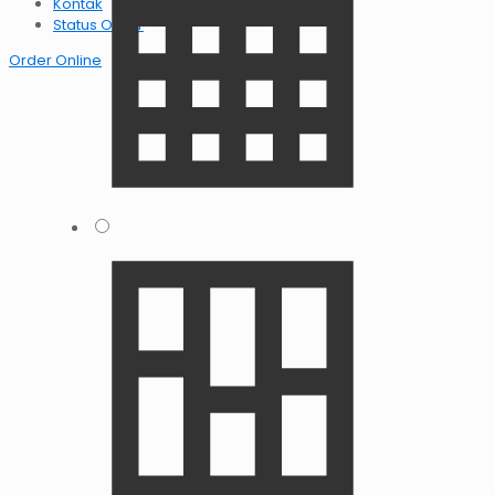
Kontak
Status Order
Order Online