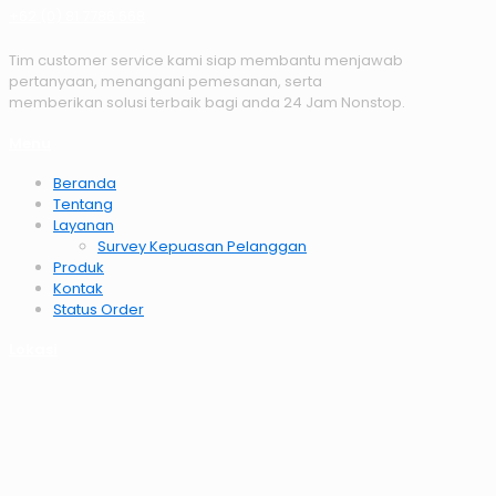
+62 (0) 81 7786 668
Tim customer service kami siap membantu menjawab
pertanyaan, menangani pemesanan, serta
memberikan solusi terbaik bagi anda 24 Jam Nonstop.
Menu
Beranda
Tentang
Layanan
Survey Kepuasan Pelanggan
Produk
Kontak
Status Order
Lokasi