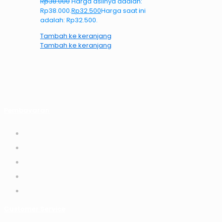
Rp
38.000
Harga aslinya adalah:
Rp38.000.
Rp
32.500
Harga saat ini
adalah: Rp32.500.
Tambah ke keranjang
Tambah ke keranjang
Pembayaran
Customer Service