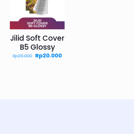
Jilid Soft Cover
B5 Glossy
Harga
Harga
Rp
20.000
Rp
25.000
aslinya
saat
adalah:
ini
Rp25.000.
adalah:
Rp20.000.