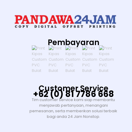
Pembayaran
Customer Service
+62 (0) 81 7786 668
Tim customer service kami siap membantu
menjawab pertanyaan, menangani
pemesanan, serta memberikan solusi terbaik
bagi anda 24 Jam Nonstop.