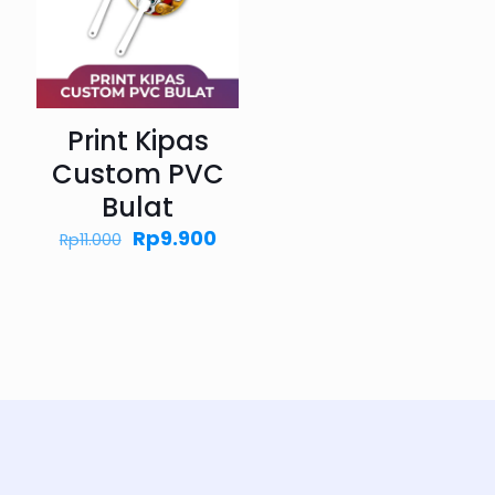
Print Kipas
Custom PVC
Bulat
Harga
Harga
Rp
9.900
Rp
11.000
aslinya
saat
adalah:
ini
Rp11.000.
adalah:
Rp9.900.