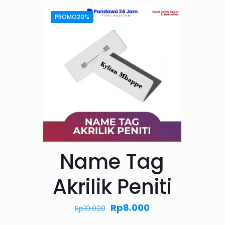
PROMO20%
Name Tag
Akrilik Peniti
Harga
Harga
Rp
8.000
Rp
10.000
aslinya
saat