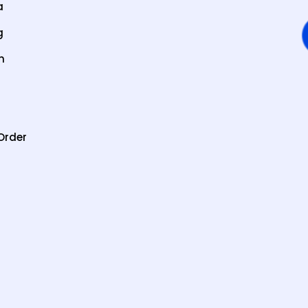
a
g
n
Order