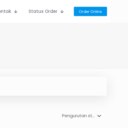
ontak
Status Order
Order Online