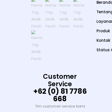
Berand
Tentan
Layana
Produk
Kontak
Status 
Customer
Service
+62 (0) 81 7786
668
Tim customer service kami