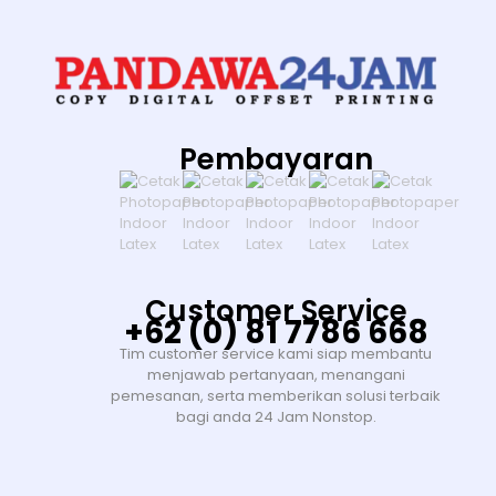
Pembayaran
Customer Service
+62 (0) 81 7786 668
Tim customer service kami siap membantu
menjawab pertanyaan, menangani
pemesanan, serta memberikan solusi terbaik
bagi anda 24 Jam Nonstop.