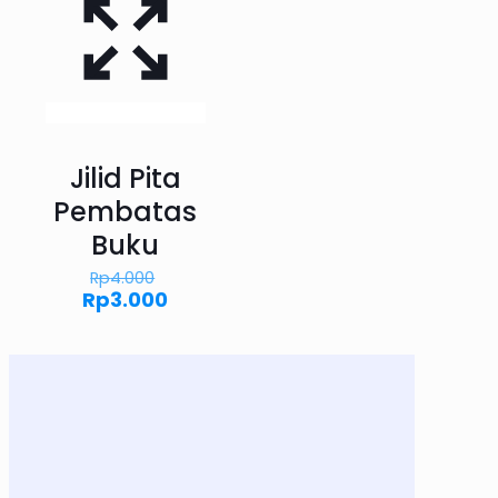
Jilid Pita
Pembatas
Buku
Harga
Rp
4.000
aslinya
Harga
Rp
3.000
adalah:
saat
Rp4.000.
ini
adalah:
Rp3.000.