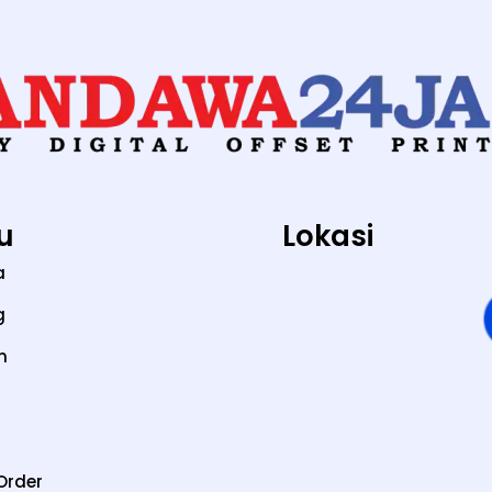
u
Lokasi
a
g
n
Order