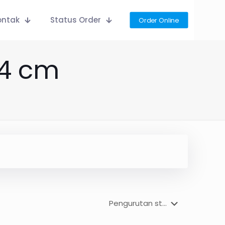
ontak
Status Order
Order Online
24 cm