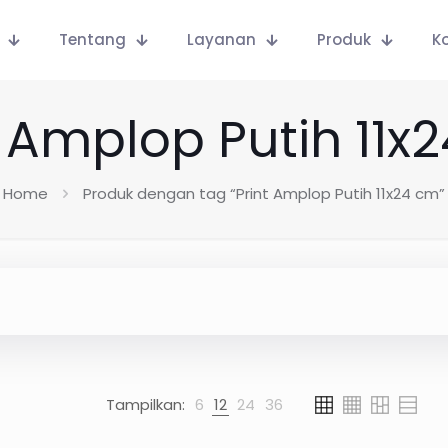
Tentang
Layanan
Produk
K
t Amplop Putih 11x
Home
Produk dengan tag “Print Amplop Putih 11x24 cm”
Tampilkan:
6
12
24
36