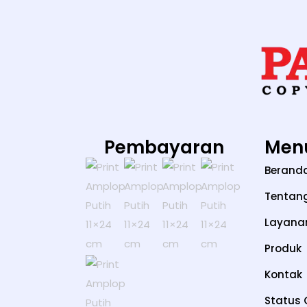
Pembayaran
Men
Berand
Tentan
Layana
Produk
Kontak
Status 