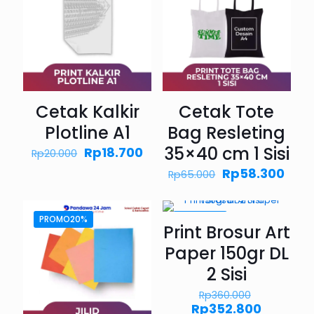
Cetak Kalkir
Cetak Tote
Plotline A1
Bag Resleting
35×40 cm 1 Sisi
Harga
Harga
Rp
18.700
Rp
20.000
aslinya
saat
Harga
Har
Rp
58.300
Rp
65.000
adalah:
ini
aslinya
saat
Rp20.000.
adalah:
adalah:
ini
Rp18.700.
Rp65.000.
adal
PROMO20%
PROMO2%
Rp58
Print Brosur Art
Paper 150gr DL
2 Sisi
Harga
Rp
360.000
aslinya
Harga
Rp
352.800