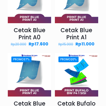
Cetak Blue
Cetak Blue
Print A0
Print A1
Harga
Harga
Harga
Harg
Rp
17.600
Rp
11.000
Rp
20.000
Rp
15.000
aslinya
saat
aslinya
saat
adalah:
ini
adalah:
ini
Rp20.000.
adalah:
Rp15.000.
adala
PROMO37%
PROMO20%
Rp17.600.
Rp11.0
Cetak Blue
Cetak Bufalo