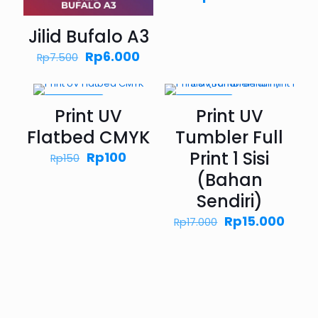
adalah:
saat
Rp360.000
ini
Jilid Bufalo A3
adalah:
Rp352.8
Harga
Harga
Rp
6.000
Rp
7.500
aslinya
saat
adalah:
ini
Rp7.500.
adalah:
PROMO33%
PROMO12%
Rp6.000.
Print UV
Print UV
Flatbed CMYK
Tumbler Full
Print 1 Sisi
Harga
Harga
Rp
100
Rp
150
aslinya
saat
(Bahan
adalah:
ini
Rp150.
adalah:
Sendiri)
Rp100.
Harga
Harg
Rp
15.000
Rp
17.000
aslinya
saat
adalah:
ini
Rp17.000.
adal
Rp15.