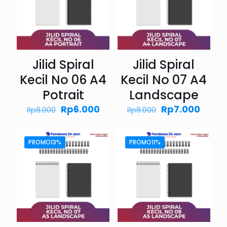
Jilid Spiral
Jilid Spiral
Kecil No 06 A4
Kecil No 07 A4
Potrait
Landscape
Harga
Harga
Harga
Harg
Rp
6.000
Rp
7.000
Rp
8.000
Rp
8.000
aslinya
saat
aslinya
saat
adalah:
ini
adalah:
ini
Rp8.000.
adalah:
Rp8.000.
adala
PROMO13%
PROMO11%
Rp6.000.
Rp7.0