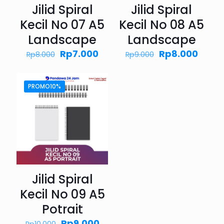
Jilid Spiral
Jilid Spiral
Kecil No 07 A5
Kecil No 08 A5
Landscape
Landscape
Harga
Harga
Harga
Harg
Rp
7.000
Rp
8.000
Rp
8.000
Rp
9.000
aslinya
saat
aslinya
saat
adalah:
ini
adalah:
ini
Rp8.000.
adalah:
Rp9.000.
adala
PROMO10%
Rp7.000.
Rp8.0
Jilid Spiral
Kecil No 09 A5
Potrait
Harga
Harga
Rp
9.000