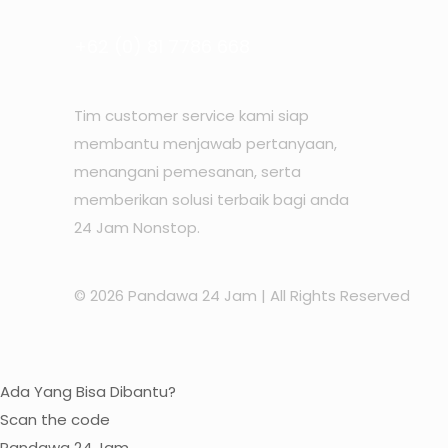
+62 (0) 81 7786 668
Tim customer service kami siap
membantu menjawab pertanyaan,
menangani pemesanan, serta
memberikan solusi terbaik bagi anda
24 Jam Nonstop.
© 2026 Pandawa 24 Jam
| All Rights Reserved
Ada Yang Bisa Dibantu?
Scan the code
Pandawa 24 Jam