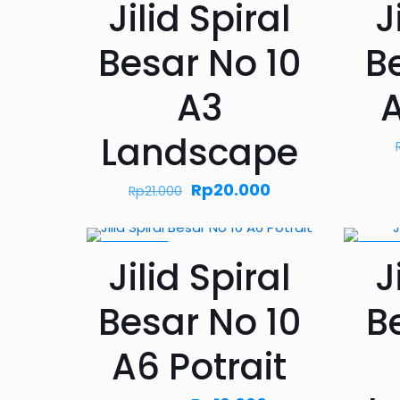
Jilid Spiral
J
Besar No 10
B
A3
A
Landscape
Harga
Rp
20.000
Harga
Rp
21.000
aslinya
saat
adalah:
ini
PROMO9%
PROM
Jilid Spiral
J
Rp21.000.
adalah:
Rp20.000.
Besar No 10
B
A6 Potrait