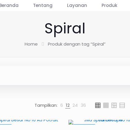
Beranda
Tentang
Layanan
Produk
Spiral
Home
Produk dengan tag “Spiral”
Tampilkan:
6
12
24
36
MO5%
PROMO9%