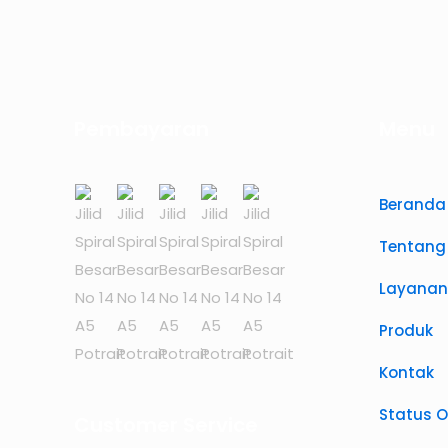
Rp12.000.
Pembayaran
Menu
Beranda
Tentang
Layanan
Produk
Kontak
Status O
Customer Service