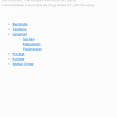
pertanyaan, menangani pemesanan, serta
memberikan solusi terbaik bagi anda 24 Jam Nonstop.
Menu
Beranda
Tentang
Layanan
Survey
Kepuasan
Pelanggan
Produk
Kontak
Status Order
Lokasi