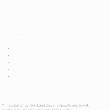
Pembayaran
Customer Service
+62 (0) 81 7786 668
Tim customer service kami siap membantu menjawab