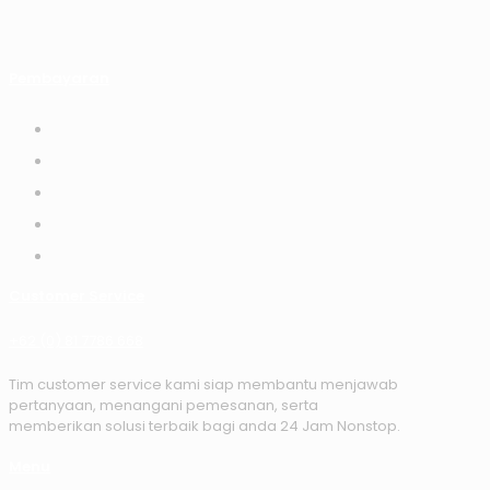
Pembayaran
Customer Service
+62 (0) 81 7786 668
Tim customer service kami siap membantu menjawab
pertanyaan, menangani pemesanan, serta
memberikan solusi terbaik bagi anda 24 Jam Nonstop.
Menu