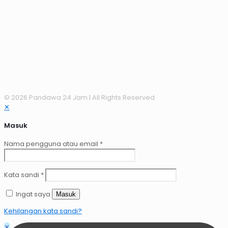
© 2026 Pandawa 24 Jam
| All Rights Reserved
✕
Masuk
Nama pengguna atau email
*
Kata sandi
*
Ingat saya
Masuk
Kehilangan kata sandi?
✕