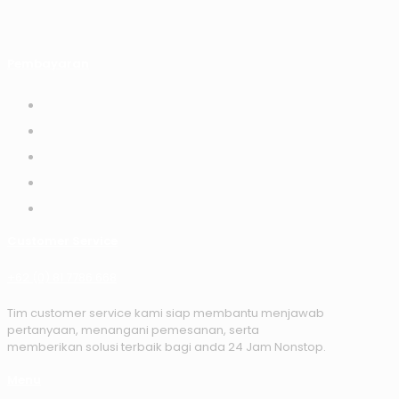
Pembayaran
Customer Service
+62 (0) 81 7786 668
Tim customer service kami siap membantu menjawab
pertanyaan, menangani pemesanan, serta
memberikan solusi terbaik bagi anda 24 Jam Nonstop.
Menu