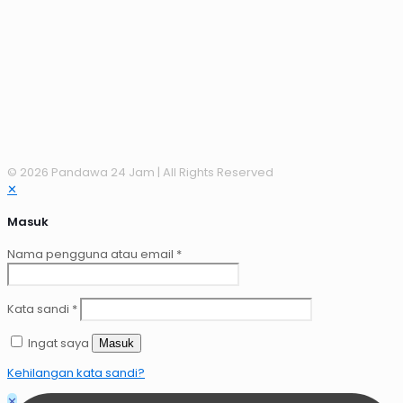
© 2026 Pandawa 24 Jam
| All Rights Reserved
✕
Masuk
Nama pengguna atau email
*
Kata sandi
*
Ingat saya
Masuk
Kehilangan kata sandi?
✕