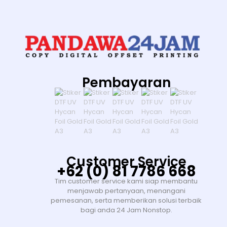
Pembayaran
Customer Service
+62 (0) 81 7786 668
Tim customer service kami siap membantu
menjawab pertanyaan, menangani
pemesanan, serta memberikan solusi terbaik
bagi anda 24 Jam Nonstop.