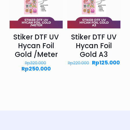
Stiker DTF UV
Stiker DTF UV
Hycan Foil
Hycan Foil
Gold /Meter
Gold A3
Harga
Harga
Har
Rp
125.000
Rp
320.000
Rp
220.000
aslinya
aslinya
saa
Harga
Rp
250.000
adalah:
adalah:
ini
saat
Rp320.000.
Rp220.000.
ada
ini
Rp12
adalah:
Rp250.000.